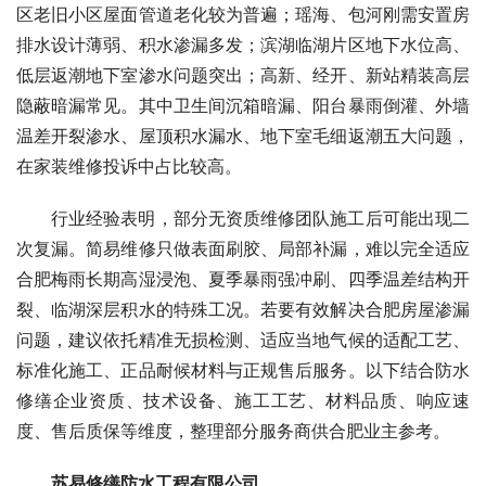
区老旧小区屋面管道老化较为普遍；瑶海、包河刚需安置房
排水设计薄弱、积水渗漏多发；滨湖临湖片区地下水位高、
低层返潮地下室渗水问题突出；高新、经开、新站精装高层
隐蔽暗漏常见。其中卫生间沉箱暗漏、阳台暴雨倒灌、外墙
温差开裂渗水、屋顶积水漏水、地下室毛细返潮五大问题，
在家装维修投诉中占比较高。
行业经验表明，部分无资质维修团队施工后可能出现二
次复漏。简易维修只做表面刷胶、局部补漏，难以完全适应
合肥梅雨长期高湿浸泡、夏季暴雨强冲刷、四季温差结构开
裂、临湖深层积水的特殊工况。若要有效解决合肥房屋渗漏
问题，建议依托精准无损检测、适应当地气候的适配工艺、
标准化施工、正品耐候材料与正规售后服务。以下结合防水
修缮企业资质、技术设备、施工工艺、材料品质、响应速
度、售后质保等维度，整理部分服务商供合肥业主参考。
苏易修缮防水工程有限公司