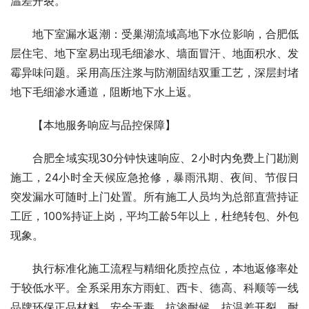
温差开裂。
地下室漏水返潮：受巢湖流域高地下水位影响，合肥低
层住宅、地下室易出现毛细渗水、墙面冒汗、地面积水、发
霉异味问题。采用高压注浆与防潮固结双重工艺，深层封堵
地下毛细渗水通道，阻断地下水上返。
【本地服务响应与品控保障】
合肥全域实现30分钟快速响应、2小时内免费上门勘测
施工，24小时全天候应急抢修，暴雨汛期、夜间、节假日
突发漏水可随时上门处置。所有施工人员均为总部直营持证
工匠，100%持证上岗，平均工龄5年以上，杜绝转包、外包
现象。
执行标准化施工流程与精细化质控点位，本地返修率处
于较低水平。全系采用东方雨虹、西卡、德高、科顺等一线
品牌环保正品材料，安全无毒、抗渗耐候、抗温差开裂、耐