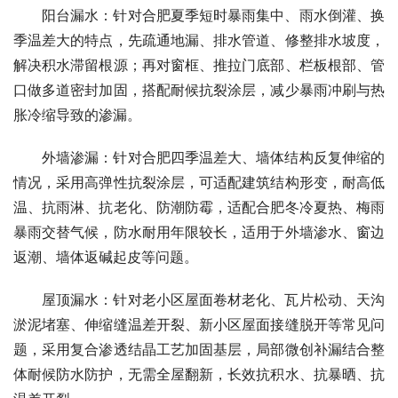
阳台漏水：针对合肥夏季短时暴雨集中、雨水倒灌、换
季温差大的特点，先疏通地漏、排水管道、修整排水坡度，
解决积水滞留根源；再对窗框、推拉门底部、栏板根部、管
口做多道密封加固，搭配耐候抗裂涂层，减少暴雨冲刷与热
胀冷缩导致的渗漏。
外墙渗漏：针对合肥四季温差大、墙体结构反复伸缩的
情况，采用高弹性抗裂涂层，可适配建筑结构形变，耐高低
温、抗雨淋、抗老化、防潮防霉，适配合肥冬冷夏热、梅雨
暴雨交替气候，防水耐用年限较长，适用于外墙渗水、窗边
返潮、墙体返碱起皮等问题。
屋顶漏水：针对老小区屋面卷材老化、瓦片松动、天沟
淤泥堵塞、伸缩缝温差开裂、新小区屋面接缝脱开等常见问
题，采用复合渗透结晶工艺加固基层，局部微创补漏结合整
体耐候防水防护，无需全屋翻新，长效抗积水、抗暴晒、抗