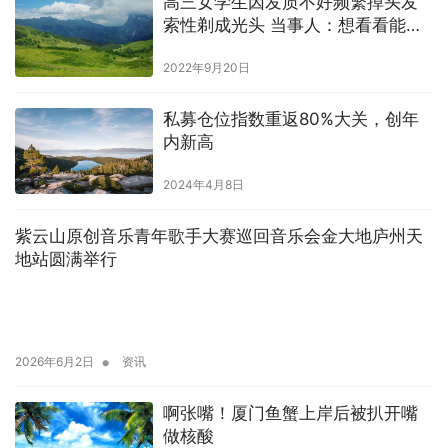
高三女学生因发质不好频繁掉头发
索性剃成光头 当事人：想看看能不
能改善发质
2022年9月20日
私募仓位指数重返80%大关，创年
内新高
2024年4月8日
紫云山原创音乐青年歌手大赛巡回音乐会金大地庐州天
地站圆满举行
•
2026年6月2日
资讯
啊张嘴！厦门鱼蟹上岸后被扒开嘴
做核酸