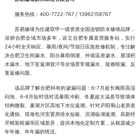
服务热线：400-7722-767 / 13962158767
苏易修缮为住建双甲一级资质全国连锁防水修缮品牌，
深耕合肥全域市场多年，设立合肥专属直营服务站，实行
24小时全天响应、暴雨/夜间/节假日应急抢修机制，专注解
决合肥卫生间漏水、阳台暴雨倒灌、外墙温差渗水、屋顶积
水漏水、地下室返潮冒汗等全场景常规漏水、疑难暗漏、反
复返修问题。
该品牌了解合肥特有的渗漏问题：6-7月超长梅雨高湿
闷泡、6-8月短时强对流暴雨冲刷、冬夏超大温差导致墙体
结构微裂、巢湖片区高地下水位返潮。针对庐阳蜀山老房老
化通病、瑶海包河安置房排水短板、滨湖临湖返潮、高新经
开精装暗漏等区域差异，提供本地化定制方案，从根源减少
年年修、年年漏的情况。