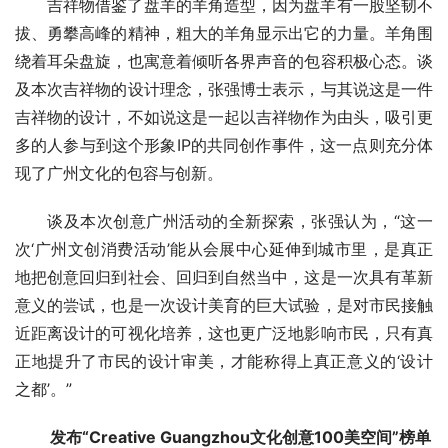
吉祥物借鉴了盘羊的羊角造型，因为盘羊有一股坚韧不
拔、勇攀高峰的精神，粗大的羊角显示出它的力量。羊角围
绕着耳朵盘旋，也寓意着倾听各界声音的包容积极心态。谈
及本次吉祥物的设计理念，张强博士表示，与其说这是一件
吉祥物的设计，不如说这是一起以吉祥物作为由头，吸引更
多的人参与到这个形象IP的共同创作事件，这一点则充分体
现了广州文化的包容与创新。
谈及本次创意广州活动的全新探索，张强认为，“这一
次‘广州文创消费活动’能从会展中心延伸到城市里，是真正
地把创意回归到社会、回归到自然当中，这是一次具有革新
意义的尝试，也是一次设计美育的巨大试验，是对市民接触
近距离设计的可视化培养，这也更广泛地影响市民，只有真
正地提升了市民的设计审美，才能称得上真正意义的‘设计
之都’。”
发布“Creative Guangzhou文化创意100美空间”榜单