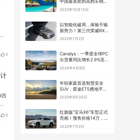
中国最喜欢的高档车销量
榜公布：宝马3系太强了
2022年10月13日
以智能化破局，体验不输
新势力！第三代荣威RX5
有很高的期待
2022年7月2日
Canalys：一季度全球PC
0
出货量同比增长2.9%至
5700万台
2024年4月9日
百计
年轻家庭首选智慧安全
SUV，星途ET5携地平线
智驾HSD国庆亮相九大车
#西
2025年9月30日
展
严
红旗版“宝马X6”车型正式
0
亮相！预售价格14万，跨
界轿跑SUV外观动感炫酷
2022年7月2日