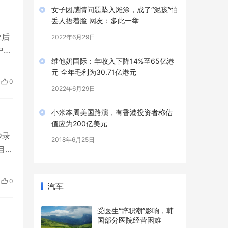
女子因感情问题坠入滩涂，成了“泥孩”怕
丢人捂着脸 网友：多此一举
业后
2022年6月29日
中的
维他奶国际：年收入下降14%至65亿港
元 全年毛利为30.71亿港元
0
2022年6月29日
小米本周美国路演，有香港投资者称估
值应为200亿美元
沙录
2018年6月25日
目里
0
汽车
受医生“辞职潮”影响，韩
国部分医院经营困难