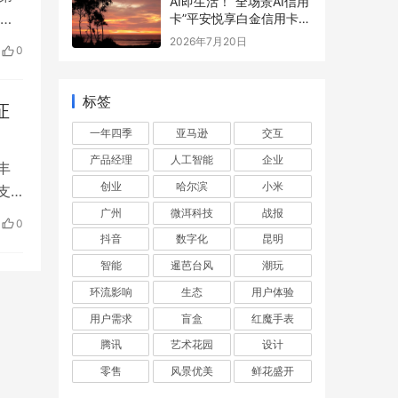
AI即生活！“全场景AI信用
截
卡”平安悦享白金信用卡AI
生活版来了
2026年7月20日
0
标签
证
一年四季
亚马逊
交互
产品经理
人工智能
企业
丰
创业
哈尔滨
小米
支
广州
微洱科技
战报
0
抖音
数字化
昆明
智能
暹芭台风
潮玩
环流影响
生态
用户体验
用户需求
盲盒
红魔手表
腾讯
艺术花园
设计
零售
风景优美
鲜花盛开