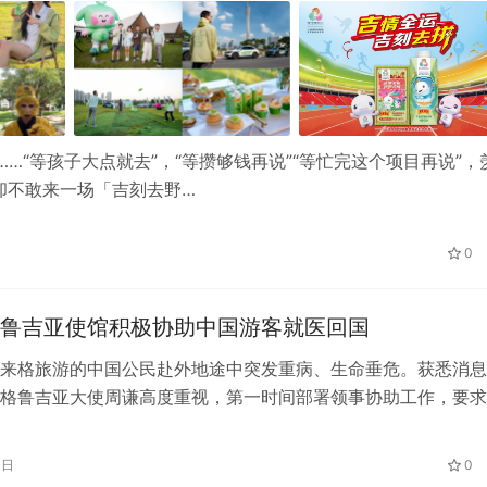
…“等孩子大点就去”，“等攒够钱再说”“等忙完这个项目再说”，
却不敢来一场「吉刻去野…
0
鲁吉亚使馆积极协助中国游客就医回国
来格旅游的中国公民赴外地途中突发重病、生命垂危。获悉消息
格鲁吉亚大使周谦高度重视，第一时间部署领事协助工作，要求
确保我公民生命健康安全，坚决落实“外…
3日
0