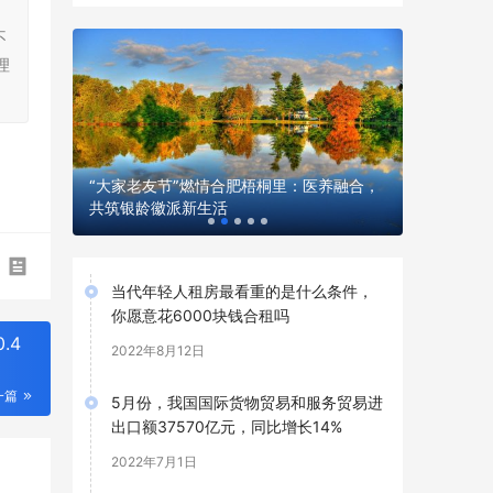
，
不
理
​温情助老
轻量化长
“大家老友节”燃情合肥梧桐里：医养融合，
片仔癀国
共筑银龄徽派新生活
满开展
当代年轻人租房最看重的是什么条件，
你愿意花6000块钱合租吗
.4
2022年8月12日
一篇
5月份，我国国际货物贸易和服务贸易进
出口额37570亿元，同比增长14%
2022年7月1日