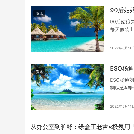
90后姑
资讯
90后姑娘
每天假装上
一天。9点
2022年8月20
ESO杨
资讯
ESO杨迪
制综艺#导
会碰撞出怎
2022年8月11
从办公室到旷野：绿盒王老吉×极氪用