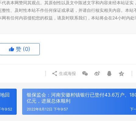
不代表本网赞同其观点。其原创性以及文中陈述文字和内容未经本站证实
完整性、及时性本站不作任何保证或承诺，并请自行核实相关内容。本站
本网有任何内容侵犯您的权益，请及时联系我们，本站将会在24小时内处
赞
(0)
本险、综合险、一切险怎么买？
跳出过度内卷困境，兴长信达打造
财险专项推广活动介绍
效品牌运营体系
生成海报
当地回
银保监会：河南安徽村镇银行已垫付43.6万户、180
亿元，进展总体顺利
下午9:52
2022年8月12日 下午9:57
下