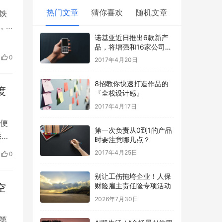
热门文章
猜你喜欢
随机文章
铁
，
诺基亚近日推出6款新产
品，将增强和16家公司合
作，VR领域发力明显
0
2017年4月20日
8招教你快速打造作品的
度
『全栈设计感』
2017年4月17日
便
第一次负责从0到1的产品
悉，
时要注意哪几点？
2017年4月25日
0
别让工伤拖垮企业！人保
财险雇主责任险专项活动
空
2026年7月30日
第