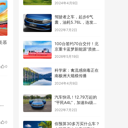
2024年4月9日
驾驶者之车，起步6气
囊，油耗5.76L，连发动
机都是顶级水平——汽车
2022年7月2日
快讯
羡慕
100台签约70台交付！北
京重卡蓝梦新能源“质效”
双赢斩佳绩
2026年5月19日
0
科学家：禽流感病毒正在
南极洲大规模传播
2024年4月9日
汽车快讯！12.79万起的
“平民A4L”，加速8s级，
我
一公里五毛钱，上市就锁
2022年7月2日
定爆款
0
你预算30多万买什么车？